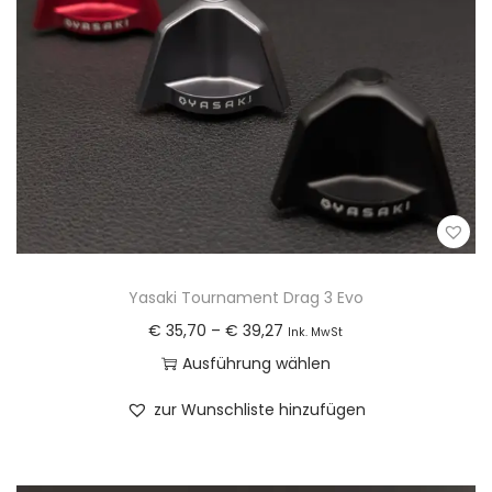
n
Yasaki Tournament Drag 3 Evo
P
€
35,70
–
€
39,27
Ink. MwSt
r
Ausführung wählen
e
D
zur Wunschliste hinzufügen
i
i
s
e
s
s