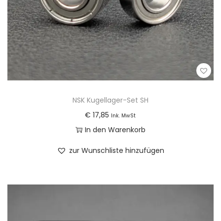
w
e
r
d
e
n
NSK Kugellager-Set SH
€
17,85
Ink. MwSt
In den Warenkorb
zur Wunschliste hinzufügen