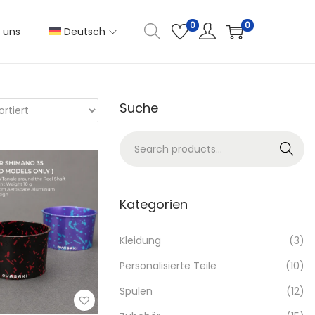
0
0
e uns
Deutsch
Suche
S
Search
e
a
r
Kategorien
c
h
Kleidung
(3)
f
Personalisierte Teile
(10)
o
Spulen
(12)
r