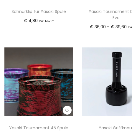
o
n
Schnurklip für Yasaki Spule
Yasaki Tournament 
Evo
€
4,80
Ink. MwSt
P
€
36,00
–
€
39,60
In
In den Warenkorb
r
Ausführung wäh
zur Wunschliste
e
D
zur Wunschlis
hinzufügen
i
i
hinzufügen
s
e
s
s
p
e
a
s
n
P
n
r
e
o
:
d
Yasaki Tournament 45 Spule
Yasaki Griffknau