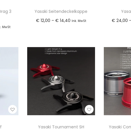
Drag 3
Yasaki Seitendeckelkappe
Yasa
P
€
12,00
–
€
14,40
€
24,00
Ink. MwSt
k. MwSt
r
Ausführung wählen
Ausf
len
e
D
zur Wunschliste
zu
i
i
te
hinzufügen
s
e
s
s
p
e
a
s
n
P
n
r
e
o
:
d
€
u
f
Yasaki Tournament SH
Yasaki Com