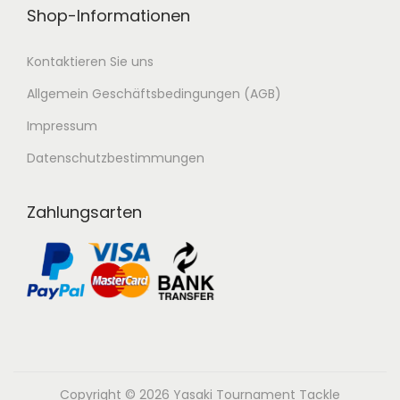
e
Shop-Informationen
p
h
t
r
Kontaktieren Sie uns
i
e
Allgemein Geschäftsbedingungen (AGB)
o
r
n
Impressum
e
e
V
Datenschutzbestimmungen
n
a
k
r
Zahlungsarten
ö
i
n
a
n
n
e
t
n
e
a
n
u
a
f
Copyright © 2026
Yasaki Tournament Tackle