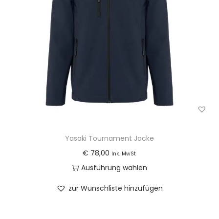
u
k
t
w
e
i
s
t
m
e
Yasaki Tournament Jacke
h
€
78,00
Ink. MwSt
r
Ausführung wählen
e
D
zur Wunschliste hinzufügen
r
i
e
e
V