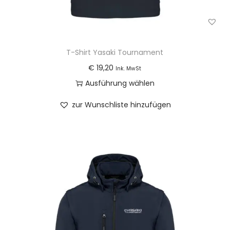
T-Shirt Yasaki Tournament
€
19,20
Ink. MwSt
Ausführung wählen
D
zur Wunschliste hinzufügen
i
e
s
e
s
P
r
o
d